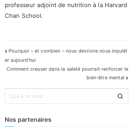
professeur adjoint de nutrition à la Harvard
Chan School.
Navigation
Pourquoi – et combien – nous devrions nous inquiét
er aujourd’hui
de
Comment creuser dans la saleté pourrait renforcer le
l’article
bien-être mental
S
e
a
Nos partenaires
r