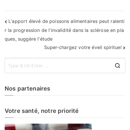
Navigation
L'apport élevé de poissons alimentaires peut ralenti
r la progression de l'invalidité dans la sclérose en pla
de
ques, suggère l'étude
l’article
Super-chargez votre éveil spirituel
S
e
a
Nos partenaires
r
c
h
Votre santé, notre priorité
f
o