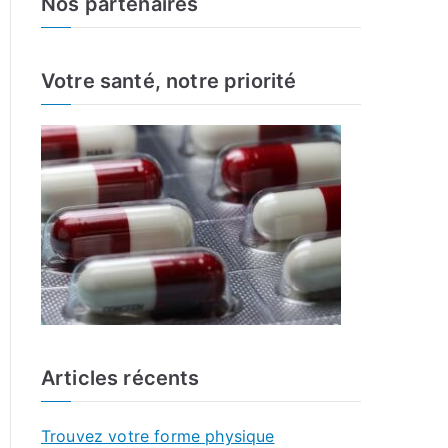
Nos partenaires
r
c
h
Votre santé, notre priorité
f
o
r
:
Articles récents
Trouvez votre forme physique