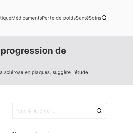
tique
Médicaments
Perte de poids
Santé
Soins
a progression de
e
 la sclérose en plaques, suggère l'étude
S
e
a