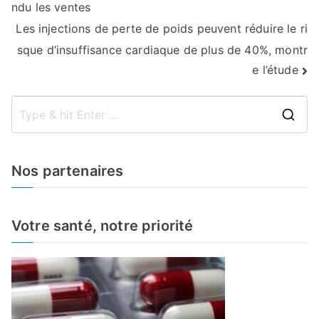
ndu les ventes
l’article
Les injections de perte de poids peuvent réduire le ri
sque d’insuffisance cardiaque de plus de 40%, montr
e l’étude
S
e
a
Nos partenaires
r
c
h
Votre santé, notre priorité
f
o
r
: