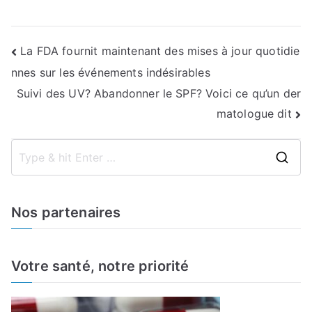
Navigation
La FDA fournit maintenant des mises à jour quotidie
nnes sur les événements indésirables
de
Suivi des UV? Abandonner le SPF? Voici ce qu’un der
l’article
matologue dit
S
e
a
Nos partenaires
r
c
h
Votre santé, notre priorité
f
o