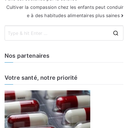
de
Cultiver la compassion chez les enfants peut conduir
l’article
e à des habitudes alimentaires plus saines
S
e
a
Nos partenaires
r
c
h
Votre santé, notre priorité
f
o
r
: