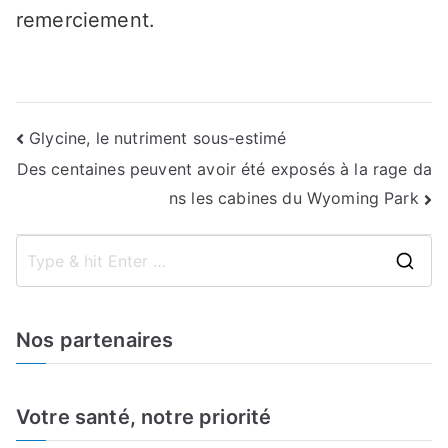
remerciement.
Navigation
Glycine, le nutriment sous-estimé
Des centaines peuvent avoir été exposés à la rage da
de
ns les cabines du Wyoming Park
l’article
S
e
a
Nos partenaires
r
c
h
Votre santé, notre priorité
f