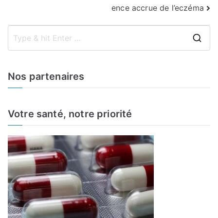
de
ence accrue de l’eczéma
l’article
S
e
a
Nos partenaires
r
c
h
Votre santé, notre priorité
f
o
r
: