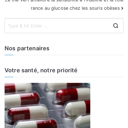
rance au glucose chez les souris obèses
S
e
a
Nos partenaires
r
c
h
Votre santé, notre priorité
f
o
r
: