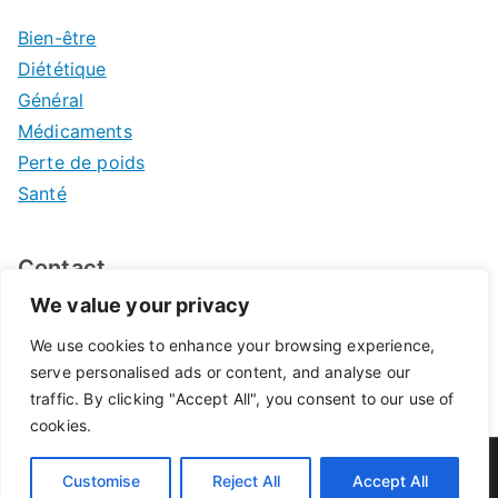
Bien-être
Diététique
Général
Médicaments
Perte de poids
Santé
Contact
We value your privacy
Mentions légales
We use cookies to enhance your browsing experience,
serve personalised ads or content, and analyse our
traffic. By clicking "Accept All", you consent to our use of
cookies.
© 2026
Pharmacie de Pontivy
. Propulsé par
Zakra
et
Customise
Reject All
Accept All
WordPress
.