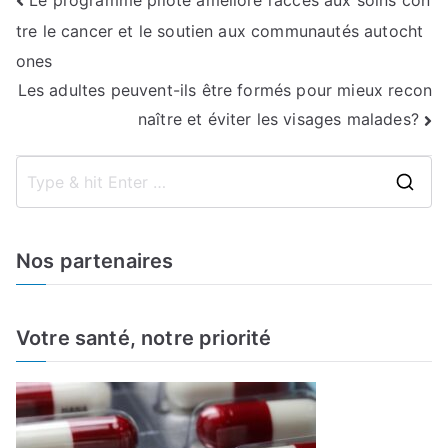
Navigation
tre le cancer et le soutien aux communautés autocht
de
ones
l’article
Les adultes peuvent-ils être formés pour mieux recon
naître et éviter les visages malades?
S
e
a
Nos partenaires
r
c
h
Votre santé, notre priorité
f
o
r
: