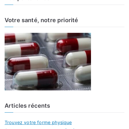
r
c
h
Votre santé, notre priorité
f
o
r
:
Articles récents
Trouvez votre forme physique