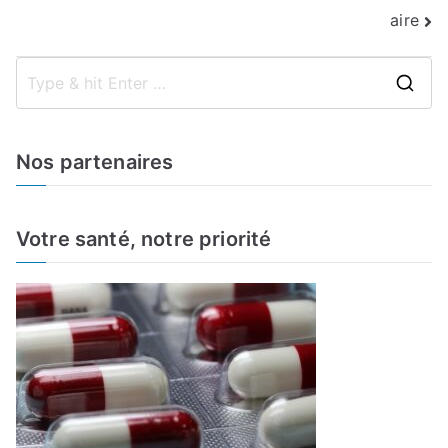
l’article
aire
S
e
a
Nos partenaires
r
c
h
Votre santé, notre priorité
f
o
r
: