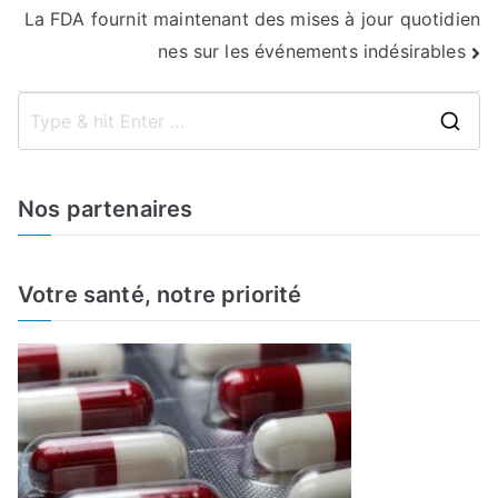
La FDA fournit maintenant des mises à jour quotidien
nes sur les événements indésirables
S
e
a
Nos partenaires
r
c
h
Votre santé, notre priorité
f
o
r
: