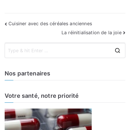
Navigation
Cuisiner avec des céréales anciennes
La réinitialisation de la joie
de
l’article
S
e
a
Nos partenaires
r
c
h
Votre santé, notre priorité
f
o
r
: