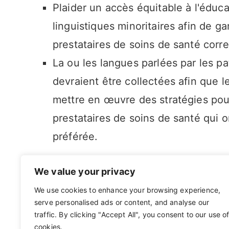
Plaider un accès équitable à l'édu
linguistiques minoritaires afin de gar
prestataires de soins de santé cor
La ou les langues parlées par les pa
devraient être collectées afin que 
mettre en œuvre des stratégies pour
prestataires de soins de santé qui
préférée.
We value your privacy
Navigation
We use cookies to enhance your browsing experience,
Un régime riche en graisses saturé riche en p
serve personalised ads or content, and analyse our
es associée à une gravité réduite du psoriasis
de
traffic. By clicking "Accept All", you consent to our use o
cookies.