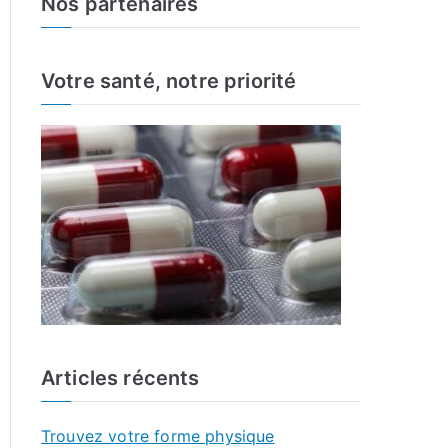
Nos partenaires
r
c
h
Votre santé, notre priorité
f
o
r
:
Articles récents
Trouvez votre forme physique