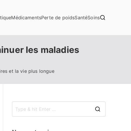
tique
Médicaments
Perte de poids
Santé
Soins
inuer les maladies
es et la vie plus longue
S
e
a