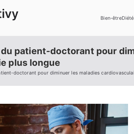
ivy
Bien-être
Diété
u patient-doctorant pour dim
ie plus longue
ent-doctorant pour diminuer les maladies cardiovasculair