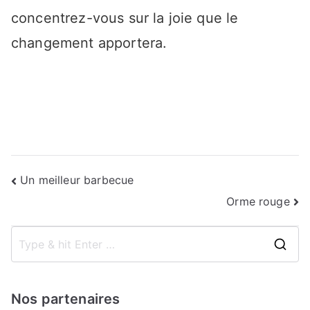
concentrez-vous sur la joie que le
changement apportera.
Navigation
Un meilleur barbecue
Orme rouge
de
l’article
S
e
a
Nos partenaires