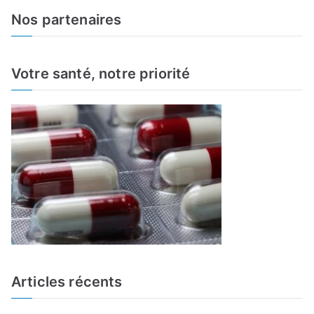
a
Nos partenaires
r
c
h
Votre santé, notre priorité
f
o
r
:
Articles récents