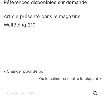
Références disponibles sur demande
Article présenté dans le magazine
WellBeing 219
Navigation
Changer pour de bon
Où le calme rencontre le piquant
de
l’article
S
e