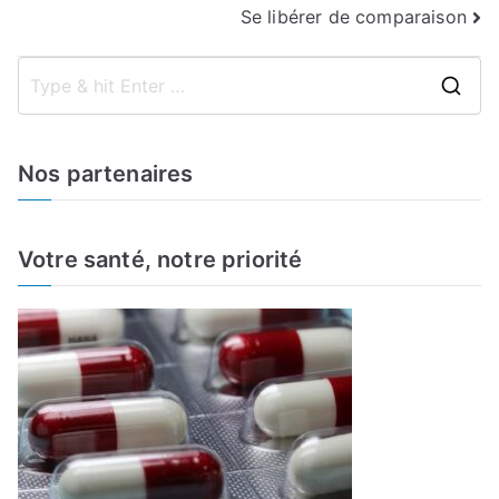
Se libérer de comparaison
de
l’article
S
e
a
Nos partenaires
r
c
h
Votre santé, notre priorité
f
o
r
: