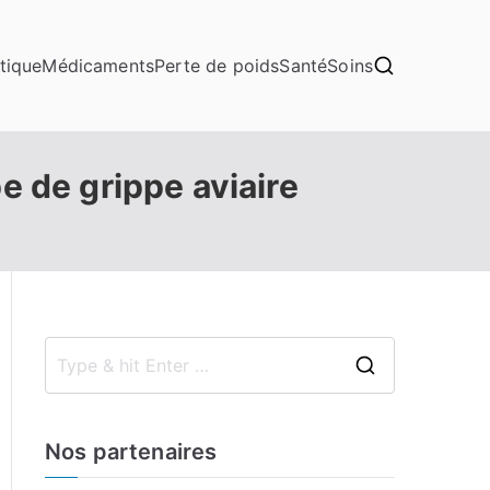
tique
Médicaments
Perte de poids
Santé
Soins
e de grippe aviaire
S
e
a
Nos partenaires
r