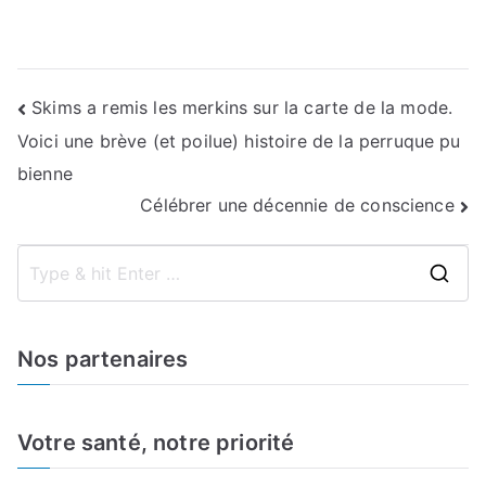
Navigation
Skims a remis les merkins sur la carte de la mode.
Voici une brève (et poilue) histoire de la perruque pu
de
bienne
l’article
Célébrer une décennie de conscience
S
e
a
Nos partenaires
r
c
h
Votre santé, notre priorité
f