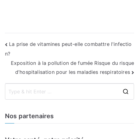
Navigation
La prise de vitamines peut-elle combattre l'infectio
n?
de
Exposition à la pollution de fumée Risque du risque
l’article
d'hospitalisation pour les maladies respiratoires
S
e
a
Nos partenaires
r
c
h