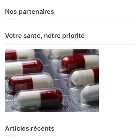
a
Nos partenaires
r
c
h
Votre santé, notre priorité
f
o
r
:
Articles récents