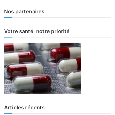
e
a
Nos partenaires
r
c
h
Votre santé, notre priorité
f
o
r
:
Articles récents