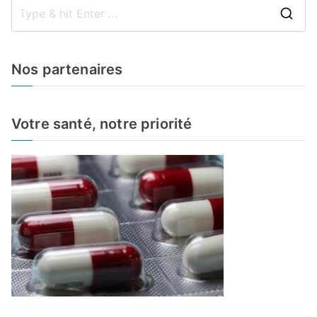
S
e
a
Nos partenaires
r
c
h
Votre santé, notre priorité
f
o
r
: