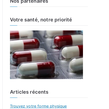
Nos partenaires
r
c
h
Votre santé, notre priorité
f
o
r
:
Articles récents
Trouvez votre forme physique