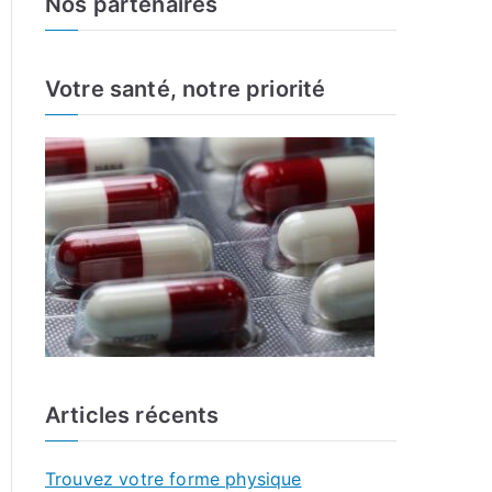
Nos partenaires
r
c
h
Votre santé, notre priorité
f
o
r
:
Articles récents
Trouvez votre forme physique