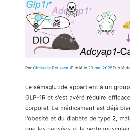
Par
Christelle Rousseau
Publié le
23 mai 2025
Publié d
Le sémaglutide appartient à un grou
GLP-1R et s'est avéré réduire efficace
corporel. Le médicament est déjà bien
l'obésité et du diabète de type 2, ma
que les nausées et la perte musculair