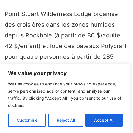
Point Stuart Wilderness Lodge organise
des croisières dans les zones humides
depuis Rockhole (à partir de 80 $/adulte,
42 $/enfant) et loue des bateaux Polycraft
pour quatre personnes à partir de 285
$/jour (carburant compris). Pour les
We value your privacy
croisières au départ de Corroboree
We use cookies to enhance your browsing experience,
Billabong, sur la rive ouest de la Mary
serve personalised ads or content, and analyse our
traffic. By clicking "Accept All", you consent to our use of
River (à partir de 60 $/adulte,
cookies.
40 $/enfant), rendez-vous sur
wildlands.com.au ou
Customise
Reject All
Accept All
wetlandcruises.com.au.