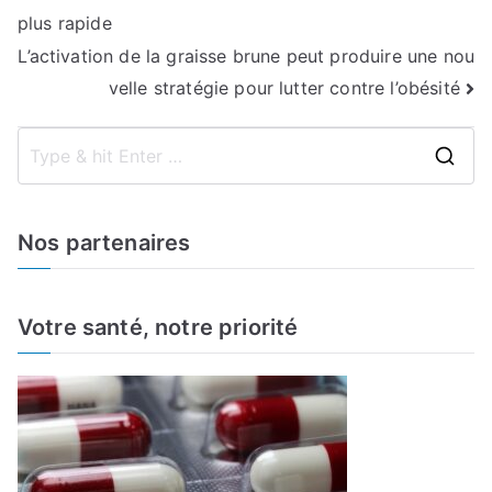
plus rapide
de
L’activation de la graisse brune peut produire une nou
l’article
velle stratégie pour lutter contre l’obésité
S
e
a
Nos partenaires
r
c
h
Votre santé, notre priorité
f
o
r
: