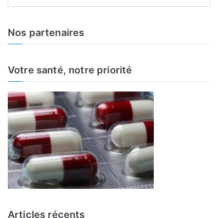
S
e
a
Nos partenaires
r
c
h
Votre santé, notre priorité
f
o
r
:
Articles récents