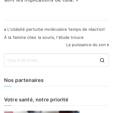
Navigation
L'obésité perturbe moléculaire ‘temps de réaction’
À la famine chez la souris, l'étude trouve
de
La puissance du son
l’article
S
e
a
Nos partenaires
r
c
h
Votre santé, notre priorité
f
o