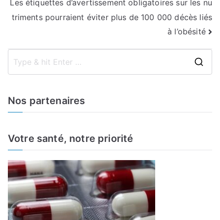
Les étiquettes d’avertissement obligatoires sur les nu
l’article
triments pourraient éviter plus de 100 000 décès liés
à l’obésité
S
e
a
Nos partenaires
r
c
h
Votre santé, notre priorité
f
o
r
: