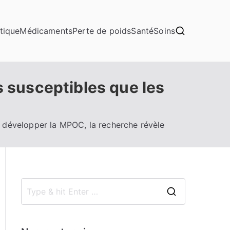
tique
Médicaments
Perte de poids
Santé
Soins
 susceptibles que les
développer la MPOC, la recherche révèle
S
e
a