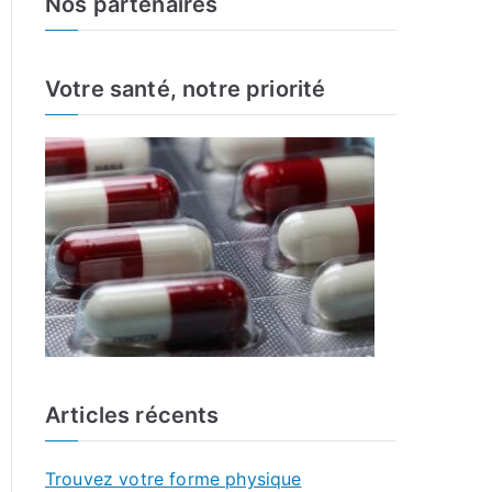
Nos partenaires
r
c
h
Votre santé, notre priorité
f
o
r
:
Articles récents
Trouvez votre forme physique