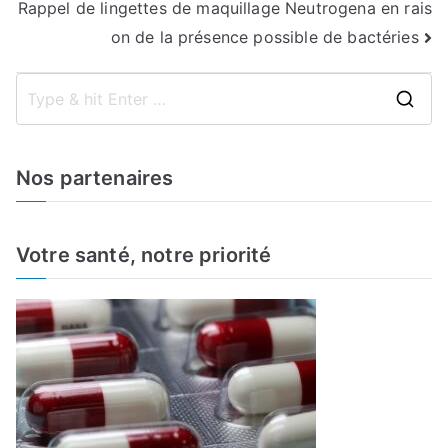
Rappel de lingettes de maquillage Neutrogena en rais
de
on de la présence possible de bactéries
l’article
S
e
a
Nos partenaires
r
c
h
Votre santé, notre priorité
f
o
r
: