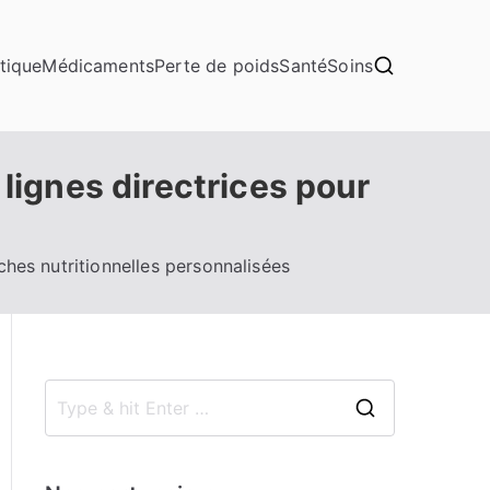
tique
Médicaments
Perte de poids
Santé
Soins
 lignes directrices pour
ches nutritionnelles personnalisées
S
e
a