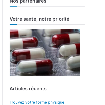
Nos partenaires
r
c
h
Votre santé, notre priorité
f
o
r
:
Articles récents
Trouvez votre forme physique