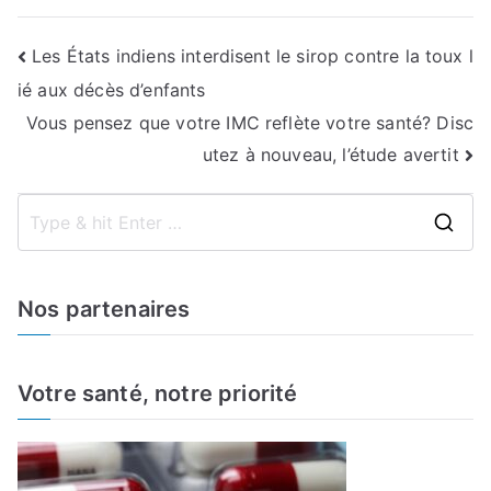
Navigation
Les États indiens interdisent le sirop contre la toux l
ié aux décès d’enfants
de
Vous pensez que votre IMC reflète votre santé? Disc
l’article
utez à nouveau, l’étude avertit
S
e
a
Nos partenaires
r
c
h
Votre santé, notre priorité
f
o
r