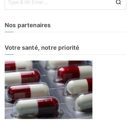
S
e
a
Nos partenaires
r
c
h
Votre santé, notre priorité
f
o
r
: