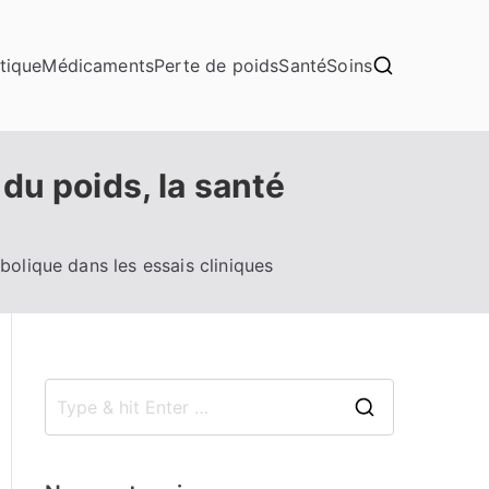
tique
Médicaments
Perte de poids
Santé
Soins
du poids, la santé
olique dans les essais cliniques
S
e
a