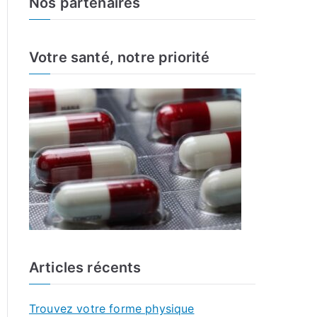
Nos partenaires
r
c
h
Votre santé, notre priorité
f
o
r
:
Articles récents
Trouvez votre forme physique