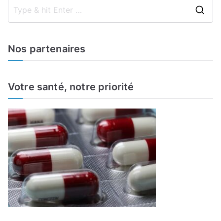
S
e
a
Nos partenaires
r
c
h
Votre santé, notre priorité
f
o
r
: