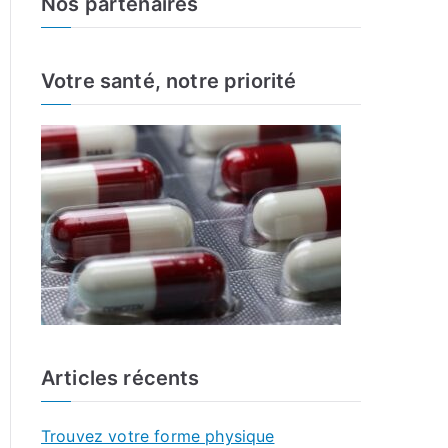
Nos partenaires
r
c
h
Votre santé, notre priorité
f
o
r
:
Articles récents
Trouvez votre forme physique