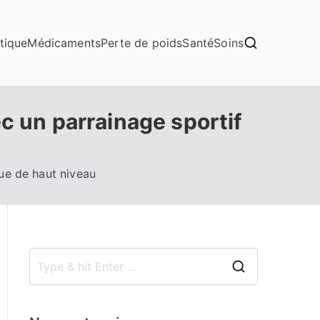
tique
Médicaments
Perte de poids
Santé
Soins
ec un parrainage sportif
que de haut niveau
S
e
a