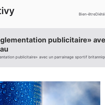
ivy
Bien-être
Diété
églementation publicitaire» av
eau
entation publicitaire» avec un parrainage sportif britanni