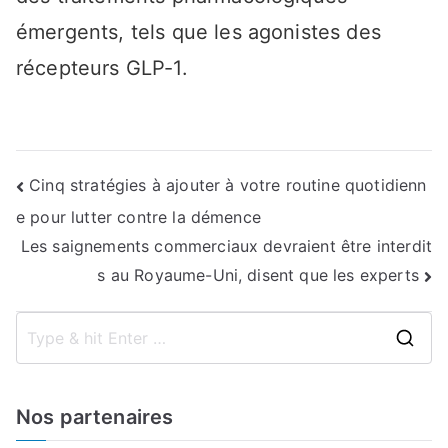
émergents, tels que les agonistes des
récepteurs GLP-1.
Navigation
Cinq stratégies à ajouter à votre routine quotidienn
e pour lutter contre la démence
de
Les saignements commerciaux devraient être interdit
l’article
s au Royaume-Uni, disent que les experts
S
e
a
Nos partenaires
r