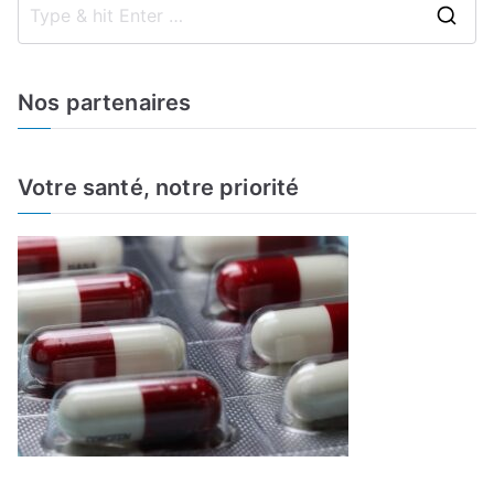
S
e
a
Nos partenaires
r
c
h
Votre santé, notre priorité
f
o
r
: