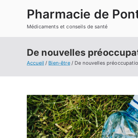
Aller
Pharmacie de Pont
au
contenu
Médicaments et conseils de santé
De nouvelles préoccupa
Accueil
Bien-être
De nouvelles préoccupati