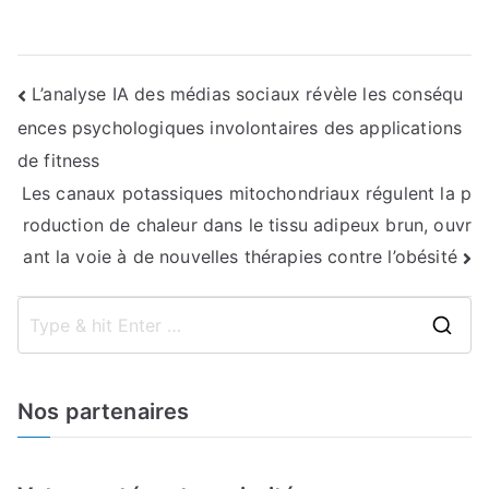
Navigation
L’analyse IA des médias sociaux révèle les conséqu
ences psychologiques involontaires des applications
de
de fitness
l’article
Les canaux potassiques mitochondriaux régulent la p
roduction de chaleur dans le tissu adipeux brun, ouvr
ant la voie à de nouvelles thérapies contre l’obésité
S
e
a
Nos partenaires
r
c