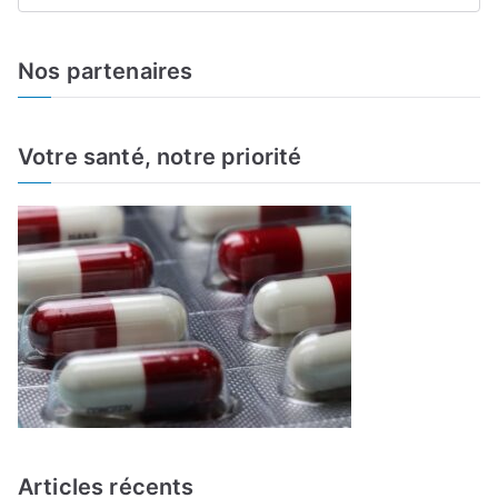
e
a
Nos partenaires
r
c
h
Votre santé, notre priorité
f
o
r
:
Articles récents