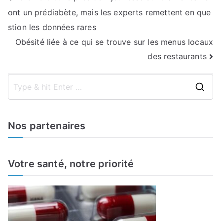
ont un prédiabète, mais les experts remettent en que
de
stion les données rares
l’article
Obésité liée à ce qui se trouve sur les menus locaux
des restaurants
S
e
a
Nos partenaires
r
c
h
Votre santé, notre priorité
f
o
r
: