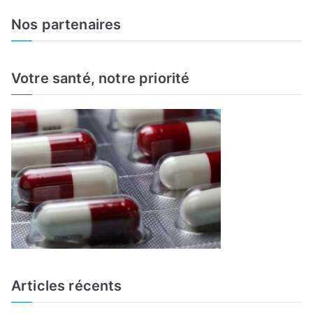
a
Nos partenaires
r
c
h
Votre santé, notre priorité
f
o
r
:
Articles récents