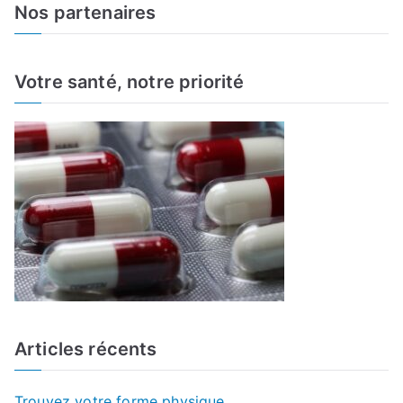
a
Nos partenaires
r
c
h
Votre santé, notre priorité
f
o
r
:
Articles récents
Trouvez votre forme physique