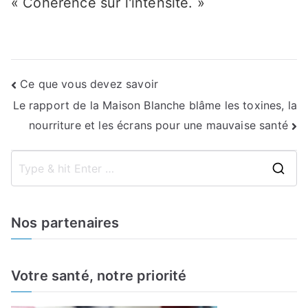
« Cohérence sur l'intensité. »
Navigation
Ce que vous devez savoir
Le rapport de la Maison Blanche blâme les toxines, la
de
nourriture et les écrans pour une mauvaise santé
l’article
S
e
a
Nos partenaires
r
c
h
Votre santé, notre priorité
f