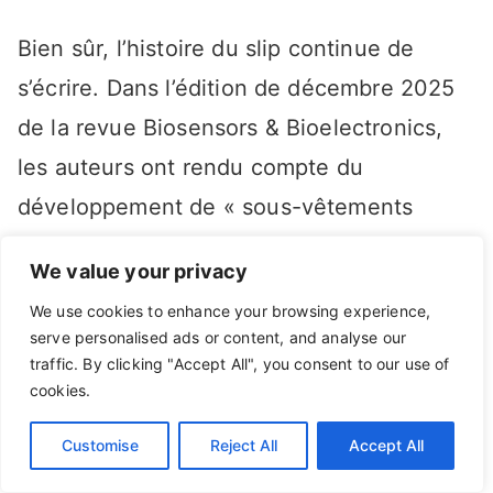
Bien sûr, l’histoire du slip continue de
s’écrire. Dans l’édition de décembre 2025
de la revue Biosensors & Bioelectronics,
les auteurs ont rendu compte du
développement de « sous-vêtements
intelligents » qui mesurent en continu
We value your privacy
l’hydrogène gazeux expulsé lors des
We use cookies to enhance your browsing experience,
flatulences (pets). Une personne moyenne
serve personalised ads or content, and analyse our
émet des gaz entre 14 et 25 fois par jour,
traffic. By clicking "Accept All", you consent to our use of
cookies.
générant entre 250 et 2 000 ml de gaz.
Cela représente une grande quantité de
Customise
Reject All
Accept All
données sur la santé générées et des